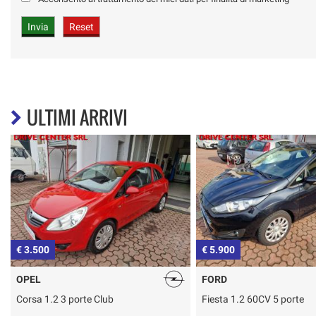
ULTIMI ARRIVI
€ 5.900
€ 4.500
FORD
LANCIA
Fiesta 1.2 60CV 5 porte
Ypsilon 1.2 Argento GPL 
Bombola 2034