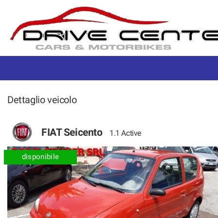
HOME
AREA PRIVATI
AREA COMMERCIANTI
Dettaglio veicolo
CHI SIAMO
I NOSTRI SERVIZI
FIAT Seicento
1.1 Active
ASSISTENZA
disponibile
CONTATTI