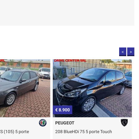
<
>
€ 3.900
€
OPEL
75 5 porte Touch
Corsa 1.2 5 porte Club GPL Scadenza
2
2029