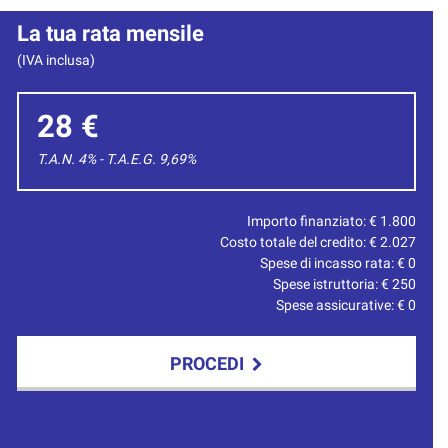
La tua rata mensile
(IVA inclusa)
28 €
T.A.N. 4% - T.A.E.G.
9,69
%
Importo finanziato: €
1.800
Costo totale del credito: €
2.027
Spese di incasso rata: €
0
Spese istruttoria: €
250
Spese assicurative: €
0
PROCEDI