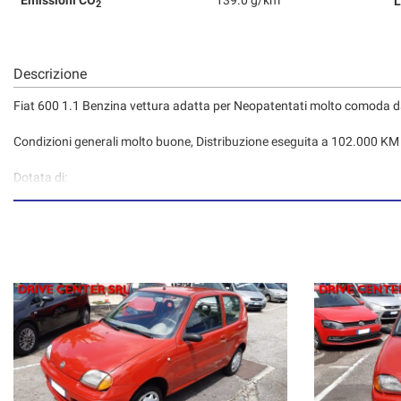
L
2
Descrizione
Fiat 600 1.1 Benzina vettura adatta per Neopatentati molto comoda da u
Condizioni generali molto buone, Distribuzione eseguita a 102.000 KM
Dotata di:
- Servosterzo
- Vetri elettrici
- Autoradio
Motore a Benzina senza vincoli di circolazione. La vettura può liberam
Le nostre vetture vengono scrupolosamente verificate e testate nella nos
Effettuamo finanziamenti personalizzati e pratica di passaggio in sed