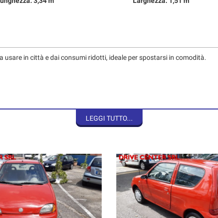
unghezza: 3,34 m
Larghezza: 1,51 m
sare in città e dai consumi ridotti, ideale per spostarsi in comodità.
LEGGI TUTTO...
ente circolare in Area B di Milano senza nessuna limitazione a breve
tra officina al fine di fornirvi un acquisto in completa serenità.
e