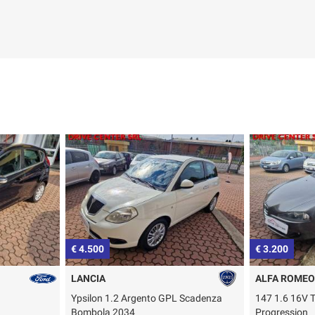
€ 3.200
€ 8.900
ALFA ROMEO
PEUGEOT
Scadenza
147 1.6 16V TS (105) 5 porte
208 BlueHDi 
Progression