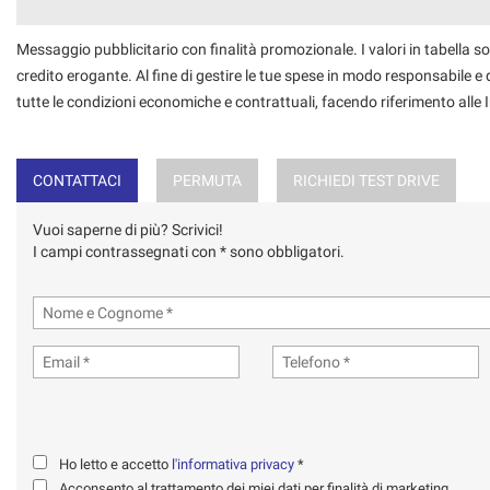
Messaggio pubblicitario con finalità promozionale. I valori in tabella so
credito erogante. Al fine di gestire le tue spese in modo responsabile e di
tutte le condizioni economiche e contrattuali, facendo riferimento alle
CONTATTACI
PERMUTA
RICHIEDI TEST DRIVE
Vuoi saperne di più? Scrivici!
I campi contrassegnati con * sono obbligatori.
Ho letto e accetto
l'informativa privacy
*
Acconsento al trattamento dei miei dati per finalità di marketing