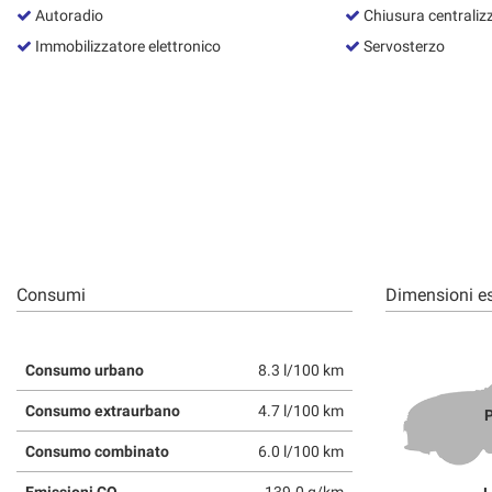
Autoradio
Chiusura centraliz
Immobilizzatore elettronico
Servosterzo
Consumi
Dimensioni es
Consumo urbano
8.3 l/100 km
Consumo extraurbano
4.7 l/100 km
P
Consumo combinato
6.0 l/100 km
Emissioni CO
139.0 g/km