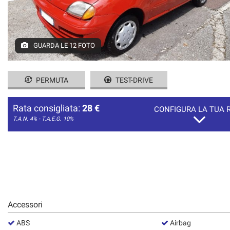
GUARDA LE 12 FOTO
PERMUTA
TEST-DRIVE
Rata consigliata:
28 €
CONFIGURA LA TUA 
T.A.N. 4% - T.A.E.G.
10%
Accessori
ABS
Airbag