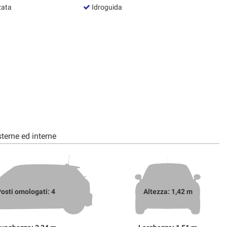
zata
Idroguida
terne ed interne
osti omologati: 4
Altezza: 1,42 m