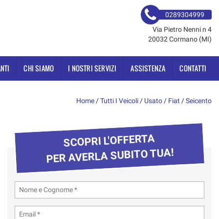
0289304999
Via Pietro Nenni n 4
20032 Cormano (MI)
NTI
CHI SIAMO
I NOSTRI SERVIZI
ASSISTENZA
CONTATTI
Home
/
Tutti I Veicoli
/
Usato
/
Fiat
/
Seicento
SCOPRI L'OFFERTA
PER AVERLA SUBITO TUA!