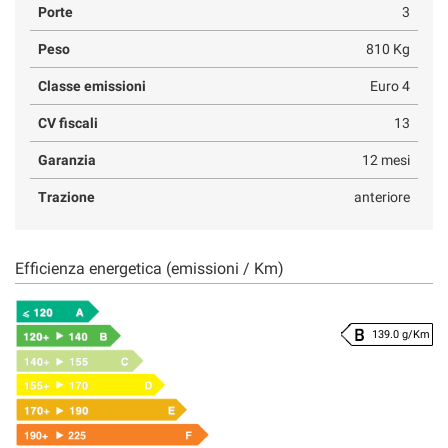
Porte
3
Peso
810 Kg
Classe emissioni
Euro 4
CV fiscali
13
Garanzia
12 mesi
Trazione
anteriore
Efficienza energetica (emissioni / Km)
139.0 g/Km