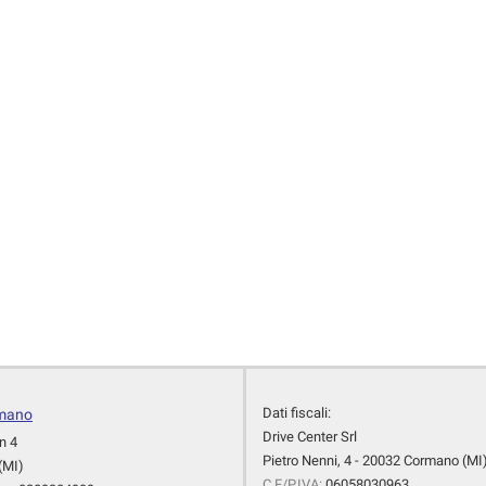
Dati fiscali:
rmano
Drive Center Srl
n 4
Pietro Nenni, 4 - 20032 Cormano (MI
(MI)
C.F/P.IVA:
06058030963