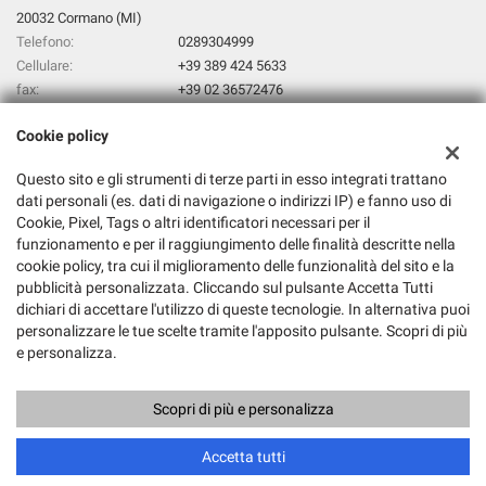
20032 Cormano (MI)
Telefono:
0289304999
Cellulare:
+39 389 424 5633
fax:
+39 02 36572476
Email:
info@drive-center.it
Cookie policy
Indicazioni stradali
Questo sito e gli strumenti di terze parti in esso integrati trattano
dati personali (es. dati di navigazione o indirizzi IP) e fanno uso di
Dati fiscali:
Cookie, Pixel, Tags o altri identificatori necessari per il
Drive Center Srl
funzionamento e per il raggiungimento delle finalità descritte nella
Pietro Nenni, 4 - 20032 Cormano (MI)
cookie policy, tra cui il miglioramento delle funzionalità del sito e la
C.F/P.IVA:
06058030963
pubblicità personalizzata. Cliccando sul pulsante Accetta Tutti
dichiari di accettare l'utilizzo di queste tecnologie. In alternativa puoi
Registro delle imprese:
MI
personalizzare le tue scelte tramite l'apposito pulsante. Scopri di più
e personalizza.
Scopri di più e personalizza
Copyright © 2026 GestionaleAuto.com S.r.l., Tutti i diritti riservati -
Leggi l'informativa sulla privacy
-
Cookie Policy
Sito creato da:
GestionaleAuto.com
Accetta tutti